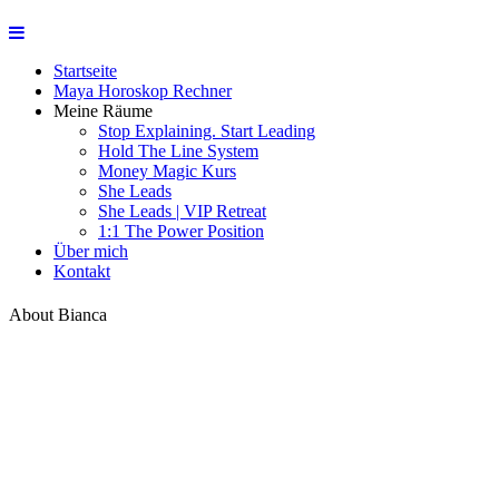
Startseite
Maya Horoskop Rechner
Meine Räume
Stop Explaining. Start Leading
Hold The Line System
Money Magic Kurs
She Leads
She Leads | VIP Retreat
1:1 The Power Position
Über mich
Kontakt
About Bianca